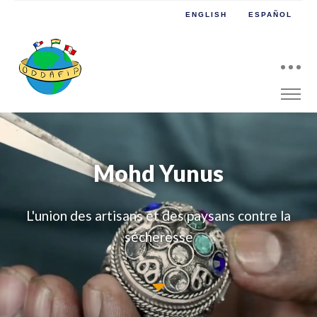
ENGLISH
ESPAÑOL
Mohd Yunus
L'union des artisans et des paysans contre la
sécheresse